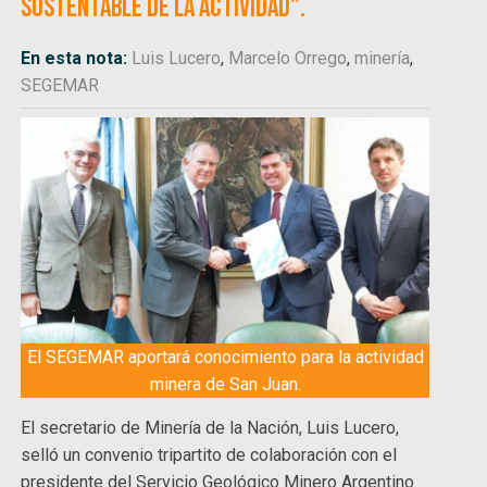
sustentable de la actividad".
En esta nota:
Luis Lucero
,
Marcelo Orrego
,
minería
,
SEGEMAR
El SEGEMAR aportará conocimiento para la actividad
minera de San Juan.
El secretario de Minería de la Nación, Luis Lucero,
selló un convenio tripartito de colaboración con el
presidente del Servicio Geológico Minero Argentino