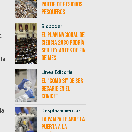
partir de residuos
pesqueros
Biopoder
El Plan Nacional de
a
Ciencia 2030 podría
ser ley antes de fin
de mes
la
Linea Editorial
El “como si” de ser
becarie en el
l
CONICET
la
Desplazamientos
La Pampa le abre la
puerta a la