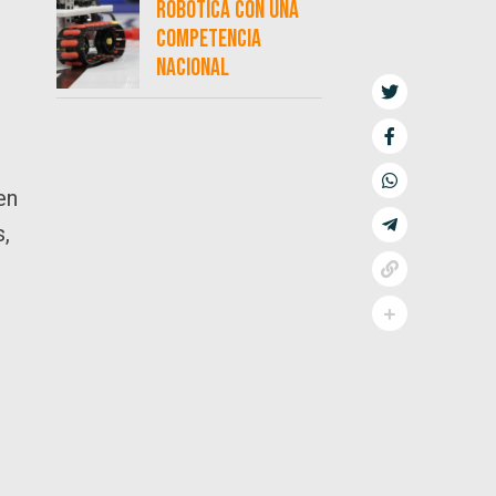
robótica con una
competencia
nacional
en
s,