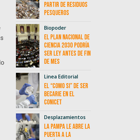
partir de residuos
pesqueros
e
Biopoder
El Plan Nacional de
as
Ciencia 2030 podría
ser ley antes de fin
de mes
lo
Linea Editorial
El “como si” de ser
becarie en el
CONICET
Desplazamientos
La Pampa le abre la
puerta a la