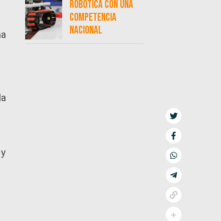
robótica con una
competencia
nacional
ma
la
 y