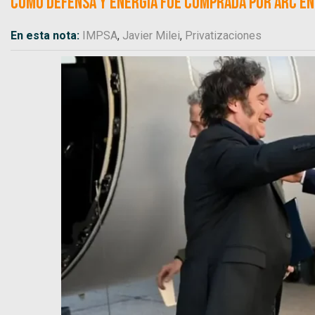
como Defensa y Energía fue comprada por ARC Ene
En esta nota:
IMPSA
,
Javier Milei
,
Privatizaciones