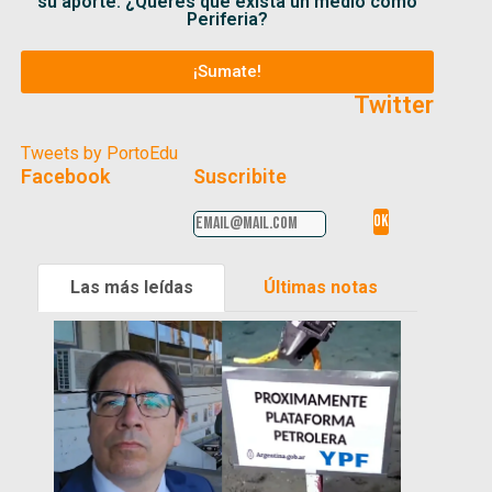
su aporte. ¿Querés que exista un medio como
Periferia?
¡Sumate!
Twitter
Tweets by PortoEdu
Facebook
Suscribite
Las más leídas
Últimas notas