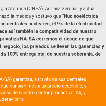
gía Atómica (CNEA), Adriana Serquis, y actual
chazó la medida y sostuvo que “
Nucleoeléctrica
us centrales nucleares, el 9% de la electricidad
ece así también la competitividad de nuestro
e privatiza NA-SA corremos el riesgo de que
l negocio, los privados se lleven las ganancias y
ida 100% entreguista, de nuestra soberanía, de
A-SA) garantiza, a través de sus centrales
ad que consumimos a un precio accesible, y
vidad de nuestro sector productivo. Ah, y
uperavitaria.