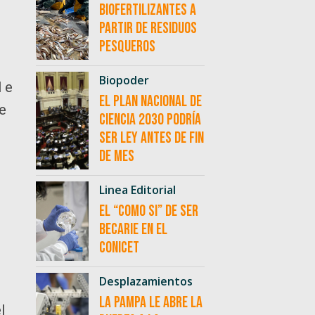
biofertilizantes a
partir de residuos
pesqueros
Biopoder
 e
El Plan Nacional de
de
Ciencia 2030 podría
ser ley antes de fin
de mes
Linea Editorial
El “como si” de ser
becarie en el
CONICET
Desplazamientos
La Pampa le abre la
l