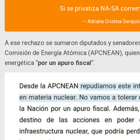
Si se privatiza NA-SA corre
— Adriana Cristina Serqui
A ese rechazo se sumaron diputados y senadores 
Comisión de Energía Atómica (APCNEAN), quienes
energética “
por un apuro fiscal
“.