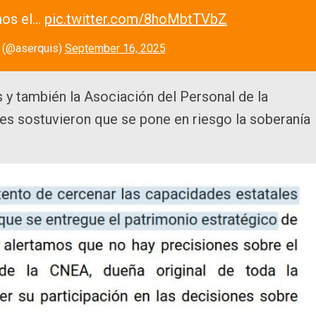
mos el…
pic.twitter.com/8hoMbtTVbZ
s (@aserquis)
September 16, 2025
y también la Asociación del Personal de la
 sostuvieron que se pone en riesgo la soberanía