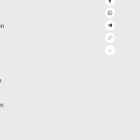
on
o
ón