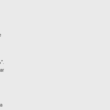
e
”.
ar
ra