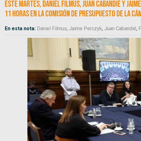
Este martes, Daniel Filmus, Juan Cabandié y Jaim
11 horas en la comisión de Presupuesto de la Cám
En esta nota:
Daniel Filmus
,
Jaime Perczyk
,
Juan Cabandié
,