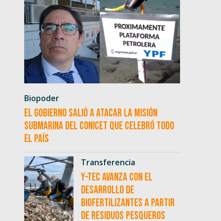
Biopoder
El Gobierno salió a atacar la misión
submarina del CONICET que celebró todo
el país
Transferencia
Y-TEC avanza con el
desarrollo de
biofertilizantes a partir
de residuos pesqueros