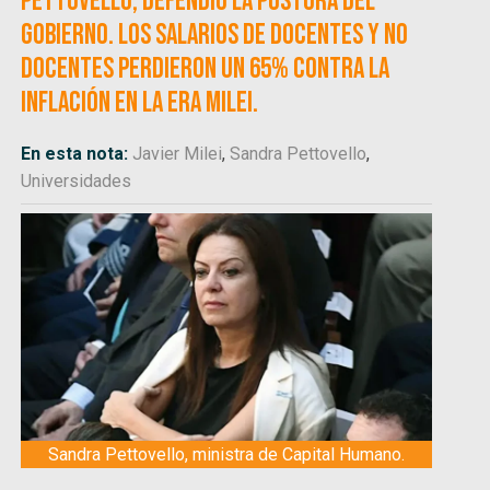
Pettovello, defendió la postura del
Gobierno. Los salarios de docentes y no
docentes perdieron un 65% contra la
inflación en la era Milei.
En esta nota:
Javier Milei
,
Sandra Pettovello
,
Universidades
Sandra Pettovello, ministra de Capital Humano.