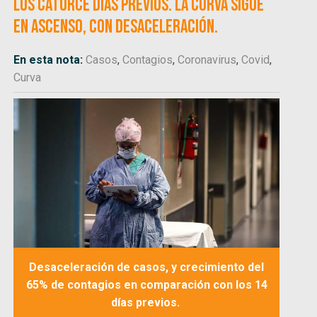
los catorce días previos. La curva sigue
en ascenso, con desaceleración.
En esta nota:
Casos
,
Contagios
,
Coronavirus
,
Covid
,
Curva
Desaceleración de casos, y crecimiento del
65% de contagios en comparación con los 14
días previos.