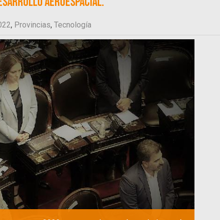
desarrollo aeroespacial.
022
,
Provincias
,
Tecnología