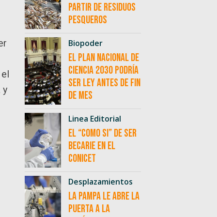
partir de residuos
pesqueros
er
Biopoder
El Plan Nacional de
Ciencia 2030 podría
 el
ser ley antes de fin
 y
de mes
Linea Editorial
El “como si” de ser
becarie en el
CONICET
Desplazamientos
La Pampa le abre la
puerta a la