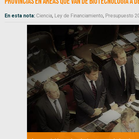
provincias en áreas que van de biotecnología a 
En esta nota:
Ciencia
,
Ley de Financiamiento
,
Presupuesto 2