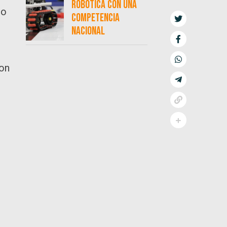
robótica con una
to
competencia
nacional
con