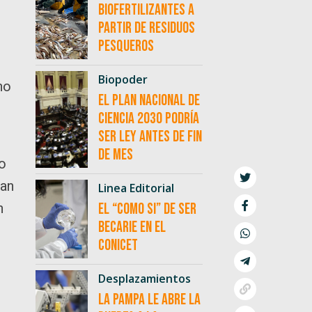
biofertilizantes a
partir de residuos
pesqueros
Biopoder
no
El Plan Nacional de
Ciencia 2030 podría
ser ley antes de fin
de mes
go
ran
Linea Editorial
n
El “como si” de ser
becarie en el
CONICET
Desplazamientos
La Pampa le abre la