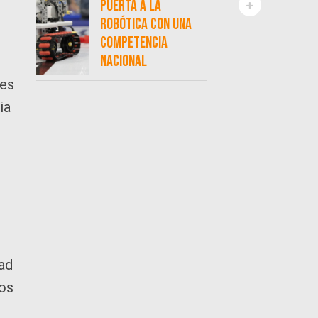
puerta a la
robótica con una
competencia
nacional
res
ia
ad
vos