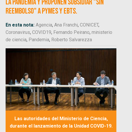
la pandemia y proponen subsidiar "sin
reembolso" a PyMEs y EBTs.
En esta nota:
Agencia
,
Ana Franchi
,
CONICET
,
Coronavirus
,
COVID19
,
Fernando Peirano
,
ministerio
de ciencia
,
Pandemia
,
Roberto Salvarezza
Las autoridades del Ministerio de Ciencia,
durante el lanzamiento de la Unidad COVID-19.