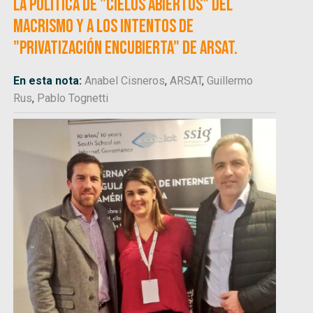
la política de "cielos abiertos" del
macrismo y a los intentos de
"privatización encubierta" de ARSAT.
En esta nota:
Anabel Cisneros
,
ARSAT
,
Guillermo
Rus
,
Pablo Tognetti