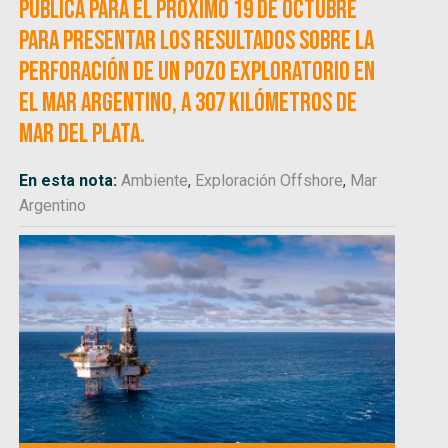
pública para el próximo 19 de octubre
para presentar los resultados sobre la
perforación de un pozo exploratorio en
el Mar Argentino, a 307 kilómetros de
Mar del Plata.
En esta nota:
Ambiente
,
Exploración Offshore
,
Mar
Argentino