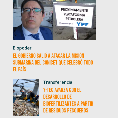
Biopoder
El Gobierno salió a atacar la misión
submarina del CONICET que celebró todo
el país
Transferencia
Y-TEC avanza con el
desarrollo de
biofertilizantes a partir
de residuos pesqueros