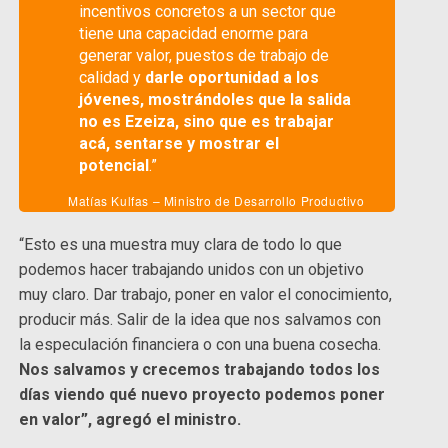
incentivos concretos a un sector que
tiene una capacidad enorme para
generar valor, puestos de trabajo de
calidad y
darle oportunidad a los
jóvenes, mostrándoles que la salida
no es Ezeiza, sino que es trabajar
acá, sentarse y mostrar el
potencial
.”
Matías Kulfas – Ministro de Desarrollo Productivo
“Esto es una muestra muy clara de todo lo que
podemos hacer trabajando unidos con un objetivo
muy claro. Dar trabajo, poner en valor el conocimiento,
producir más. Salir de la idea que nos salvamos con
la especulación financiera o con una buena cosecha.
Nos salvamos y crecemos trabajando todos los
días viendo qué nuevo proyecto podemos poner
en valor”, agregó el ministro.