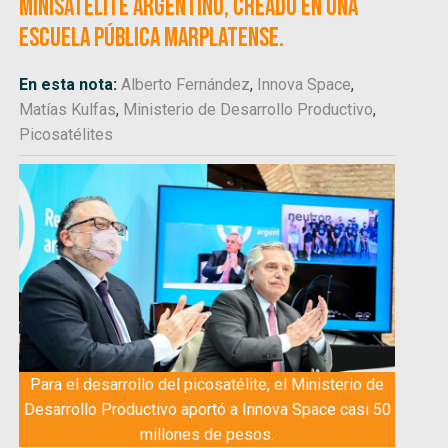
minisatélite argentino, creado en una
escuela pública marplatense.
En esta nota:
Alberto Fernández
,
Innova Space
,
Matías Kulfas
,
Ministerio de Desarrollo Productivo
,
Picosatélites
Para el desarrollo del picosatélite, el Ministerio de
Desarrollo Productivo aportó a Innova Space casi 50
millones de pesos.