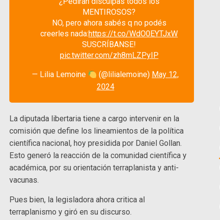
¿Pedirán disculpas todos los
MENTIROSOS?
NO, pero ahora sabés q no podés
creerles nada:
https://t.co/WdO0EYTJxW
SUSCRÍBANSE!
pic.twitter.com/zh8mLZPyIP
— Lilia Lemoine
(@lilialemoine)
May 12,
2024
La diputada libertaria tiene a cargo intervenir en la
comisión que define los lineamientos de la política
científica nacional, hoy presidida por Daniel Gollan.
Esto generó la reacción de la comunidad científica y
académica, por su orientación terraplanista y anti-
vacunas.
Pues bien, la legisladora ahora critica al
terraplanismo y giró en su discurso.