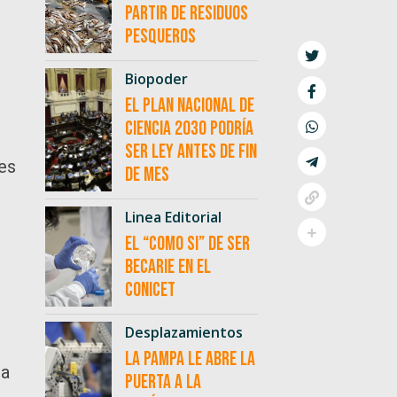
partir de residuos
pesqueros
Biopoder
El Plan Nacional de
Ciencia 2030 podría
ser ley antes de fin
nes
de mes
Linea Editorial
El “como si” de ser
becarie en el
l
CONICET
Desplazamientos
La Pampa le abre la
da
puerta a la