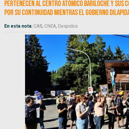
Pertenecen al Centro Atómico Bariloche y sus c
por su continuidad mientras el Gobierno dilapida
En esta nota:
CAB
,
CNEA
,
Despidos