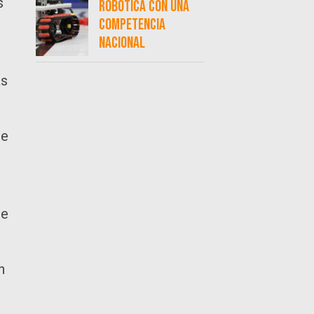
s
robótica con una
competencia
nacional
as
ue
de
n