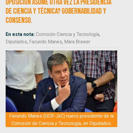
oposición asume otra vez la presidencia
de ciencia y técnica? Gobernabilidad y
consenso.
En esta nota:
Comisión Ciencia y Tecnología
,
Diputados
,
Facundo Manes
,
Mara Brawer
Facundo Manes (UCR-JxC) nuevo presidente de la
Comisión de Ciencia y Tecnología, en Diputados.