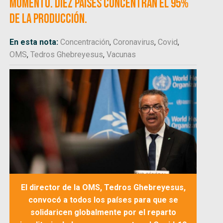
momento. Diez países concentran el 95%
de la producción.
En esta nota:
Concentración
,
Coronavirus
,
Covid
,
OMS
,
Tedros Ghebreyesus
,
Vacunas
El director de la OMS,
Tedros Ghebreyesus
,
convocó a todos los países para que se
solidaricen globalmente por el reparto