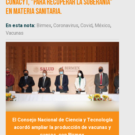
CONACyT, "para recuperar la soberanía"
en materia sanitaria.
En esta nota:
Birmex
,
Coronavirus
,
Covid
,
México
,
Vacunas
El Consejo Nacional de Ciencia y Tecnología
acordó ampliar la producción de vacunas y
sueros, con Birmex.