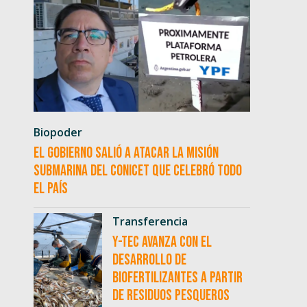
Biopoder
El Gobierno salió a atacar la misión
submarina del CONICET que celebró todo
el país
Transferencia
Y-TEC avanza con el
desarrollo de
biofertilizantes a partir
de residuos pesqueros