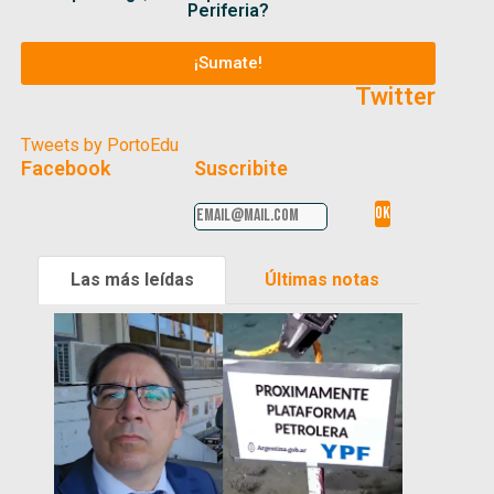
Periferia?
¡Sumate!
Twitter
Tweets by PortoEdu
Facebook
Suscribite
Las más leídas
Últimas notas