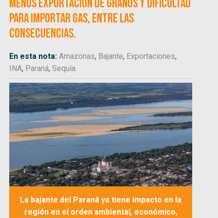
menos exportación de granos y dificultad
para importar gas, entre las
consecuencias.
En esta nota:
Amazonas
,
Bajante
,
Exportaciones
,
INA
,
Paraná
,
Sequía.
La bajante del Paraná ya tiene impacto en la
región en el orden ambiental, económico,