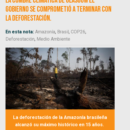
la cumbre climática de Glasgow el
Gobierno se comprometió a terminar con
la deforestación.
En esta nota:
Amazonía
,
Brasil
,
COP26
,
Deforestación
,
Medio Ambiente
La deforestación de la Amazonía brasileña
alcanzó su máximo histórico en 15 años.