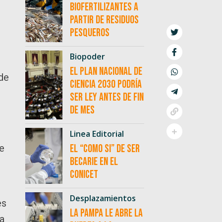
biofertilizantes a
partir de residuos
pesqueros
Biopoder
El Plan Nacional de
 de
Ciencia 2030 podría
ser ley antes de fin
de mes
Linea Editorial
e
El “como si” de ser
becarie en el
CONICET
Desplazamientos
es
La Pampa le abre la
 a