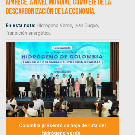
aparece, a nivel mundial, como eje de la
descarbonización de la economía.
En esta nota:
Hidrógeno Verde
,
Iván Duque
,
Transición energética
Colombia presentó su hoja de ruta del
hidrógeno verde.