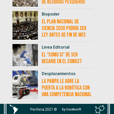
de residuos pesqueros
Biopoder
El Plan Nacional de
Ciencia 2030 podría ser
ley antes de fin de mes
Linea Editorial
El “como si” de ser
becarie en el CONICET
Desplazamientos
La Pampa le abre la
puerta a la robótica con
una competencia nacional
Periferia 2021 ©
by Coodesoft