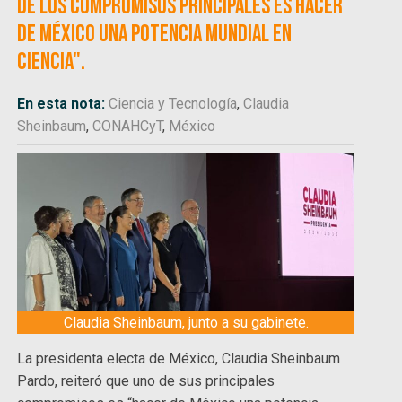
de los compromisos principales es hacer
de México una potencia mundial en
ciencia".
En esta nota:
Ciencia y Tecnología
,
Claudia
Sheinbaum
,
CONAHCyT
,
México
Claudia Sheinbaum, junto a su gabinete.
La presidenta electa de México, Claudia Sheinbaum
Pardo, reiteró que uno de sus principales