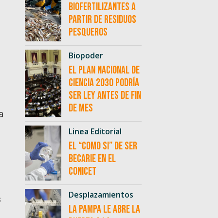
biofertilizantes a
partir de residuos
pesqueros
Biopoder
El Plan Nacional de
Ciencia 2030 podría
ser ley antes de fin
de mes
a
Linea Editorial
El “como si” de ser
becarie en el
CONICET
Desplazamientos
s
La Pampa le abre la