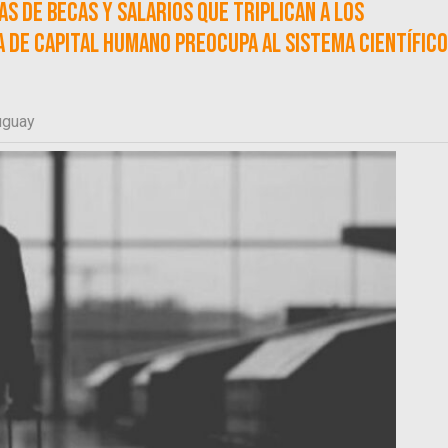
s de becas y salarios que triplican a los
da de capital humano preocupa al sistema científico
uguay