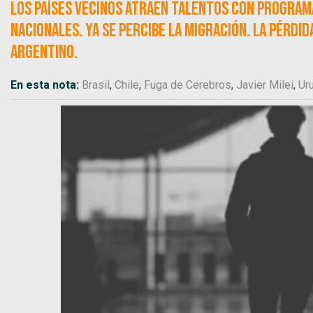
Los países vecinos atraen talentos con programa
nacionales. Ya se percibe la migración. La pérdi
argentino.
En esta nota:
Brasil
,
Chile
,
Fuga de Cerebros
,
Javier Milei
,
Ur