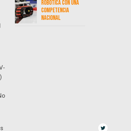
robótica con una
competencia
nacional
l
V-
)
e
 No
os