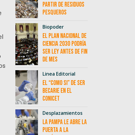
partir de residuos
pesqueros
e
Biopoder
El Plan Nacional de
el
Ciencia 2030 podría
ser ley antes de fin
o
de mes
tos
Linea Editorial
El “como si” de ser
becarie en el
CONICET
Desplazamientos
La Pampa le abre la
puerta a la