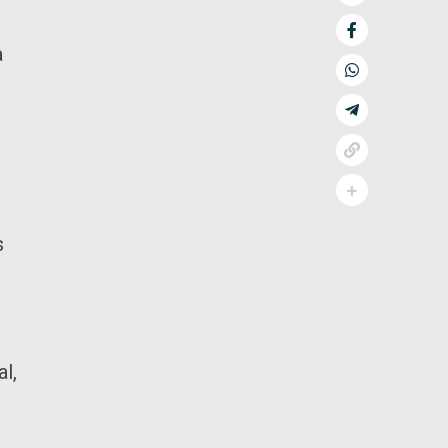
a
s
l,