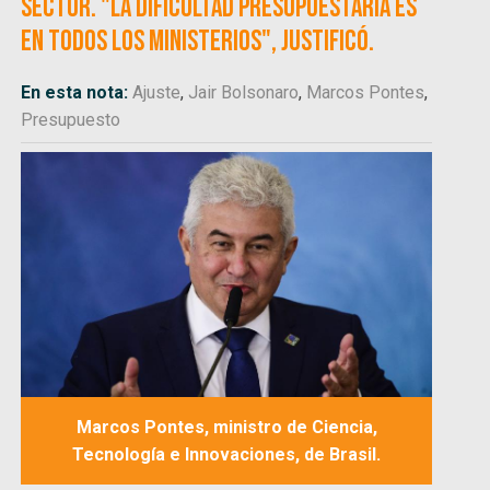
sector. "La dificultad presupuestaria es
en todos los ministerios", justificó.
En esta nota:
Ajuste
,
Jair Bolsonaro
,
Marcos Pontes
,
Presupuesto
Marcos Pontes, ministro de Ciencia,
Tecnología e Innovaciones, de Brasil.