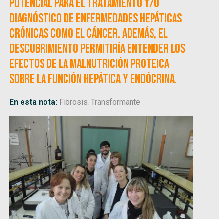
potencial para el tratamiento y/o
diagnóstico de enfermedades hepáticas
crónicas como el cáncer. Además, el
descubrimiento permitiría entender los
efectos de la malnutrición proteica
sobre la función hepática y endócrina.
En esta nota:
Fibrosis
,
Transformante