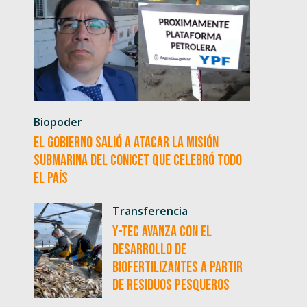
Biopoder
El Gobierno salió a atacar la misión
submarina del CONICET que celebró todo
el país
Transferencia
Y-TEC avanza con el
desarrollo de
biofertilizantes a partir
de residuos pesqueros