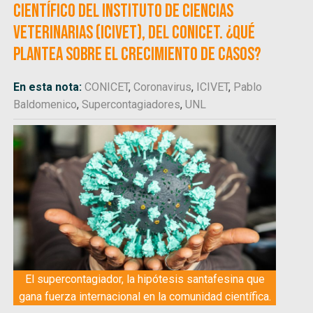
científico del Instituto de Ciencias
Veterinarias (ICIVET), del CONICET. ¿Qué
plantea sobre el crecimiento de casos?
En esta nota:
CONICET
,
Coronavirus
,
ICIVET
,
Pablo
Baldomenico
,
Supercontagiadores
,
UNL
El supercontagiador, la hipótesis santafesina que
gana fuerza internacional en la comunidad científica.