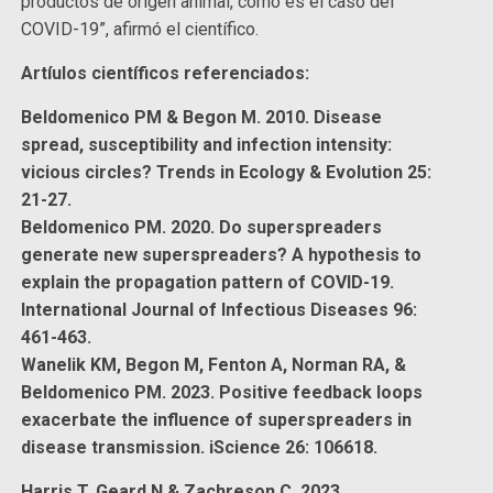
productos de origen animal, como es el caso del
COVID-19”, afirmó el científico.
Artíulos científicos referenciados:
Beldomenico PM & Begon M. 2010. Disease
spread, susceptibility and infection intensity:
vicious circles? Trends in Ecology & Evolution 25:
21-27.
Beldomenico PM. 2020. Do superspreaders
generate new superspreaders? A hypothesis to
explain the propagation pattern of COVID-19.
International Journal of Infectious Diseases 96:
461-463.
Wanelik KM, Begon M, Fenton A, Norman RA, &
Beldomenico PM. 2023. Positive feedback loops
exacerbate the influence of superspreaders in
disease transmission. iScience 26: 106618.
Harris T, Geard N & Zachreson C. 2023