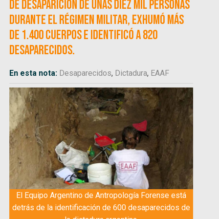
de desaparición de unas diez mil personas
durante el régimen militar, exhumó más
de 1.400 cuerpos e identificó a 820
desaparecidos.
En esta nota:
Desaparecidos
,
Dictadura
,
EAAF
El Equipo Argentino de Antropología Forense está
detrás de la identificación de 600 desaparecidos de