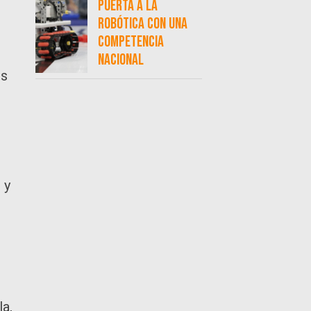
puerta a la
robótica con una
competencia
nacional
es
 y
a,