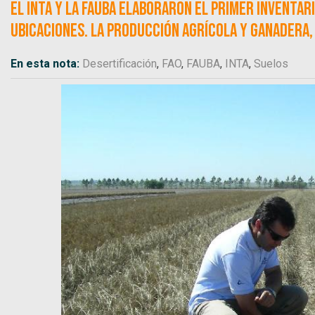
El INTA y la FAUBA elaboraron el primer inventar
ubicaciones. La producción agrícola y ganadera, 
En esta nota:
Desertificación
,
FAO
,
FAUBA
,
INTA
,
Suelos