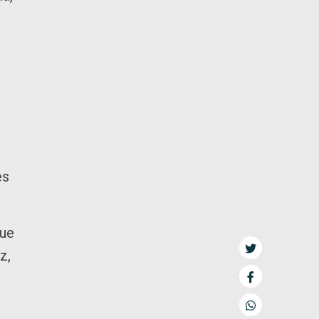
n
es
que
z,