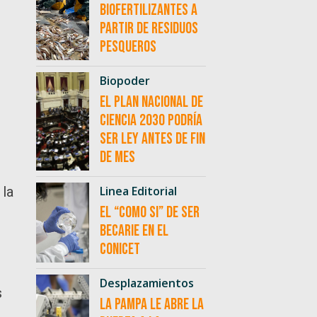
biofertilizantes a
partir de residuos
pesqueros
Biopoder
El Plan Nacional de
Ciencia 2030 podría
ser ley antes de fin
de mes
 la
Linea Editorial
El “como si” de ser
becarie en el
CONICET
Desplazamientos
s
La Pampa le abre la