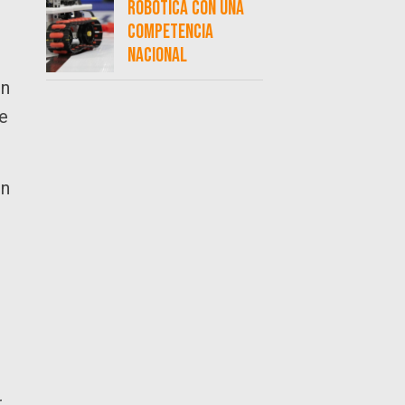
robótica con una
competencia
nacional
en
le
un
,
r