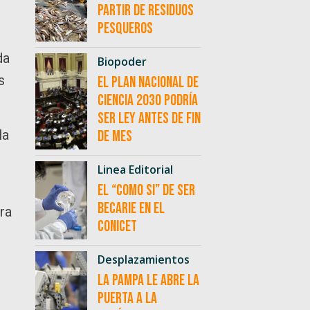
partir de residuos
pesqueros
da
Biopoder
s
El Plan Nacional de
Ciencia 2030 podría
ser ley antes de fin
la
de mes
Linea Editorial
El “como si” de ser
becarie en el
ra
CONICET
Desplazamientos
La Pampa le abre la
puerta a la