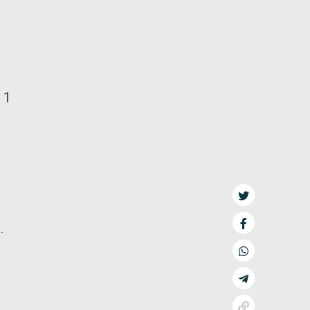
n
 1
.