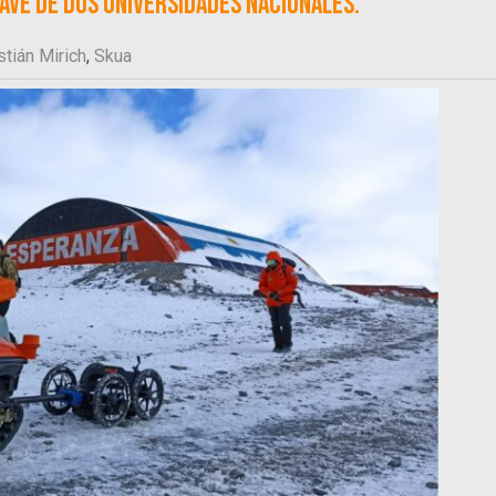
lave de dos universidades nacionales.
tián Mirich
,
Skua