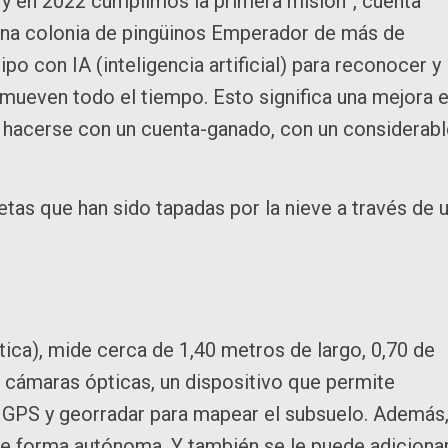
y en 2022 cumplimos la primera misión”, cuenta
 una colonia de pingüinos Emperador de más de
o con IA (inteligencia artificial) para reconocer y
mueven todo el tiempo. Esto significa una mejora 
lía hacerse con un cuenta-ganado, con un considerab
ietas que han sido tapadas por la nieve a través de 
tica), mide cerca de 1,40 metros de largo, 0,70 de
n cámaras ópticas, un dispositivo que permite
, GPS y georradar para mapear el subsuelo. Además
de forma autónoma. Y también se le puede adiciona