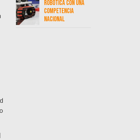
robótica con una
competencia
n
nacional
ud
io
|