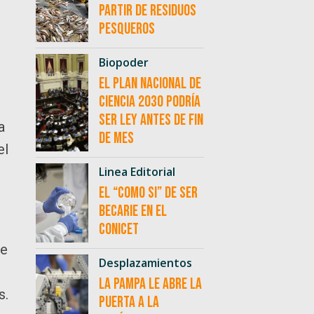
partir de residuos
pesqueros
Biopoder
El Plan Nacional de
Ciencia 2030 podría
ser ley antes de fin
a
de mes
el
Linea Editorial
El “como si” de ser
becarie en el
CONICET
de
Desplazamientos
La Pampa le abre la
s.
puerta a la