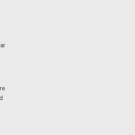
ar
re
ad