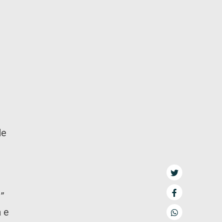
s
de
e”
a e