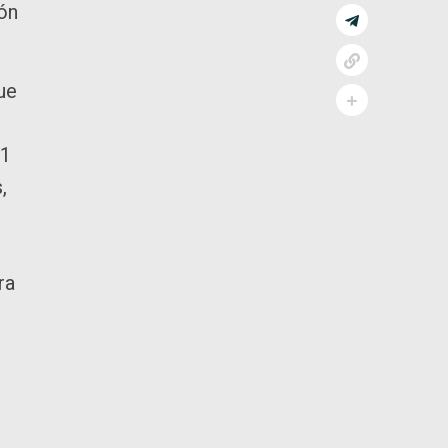
ión
ue
 1
,
ra