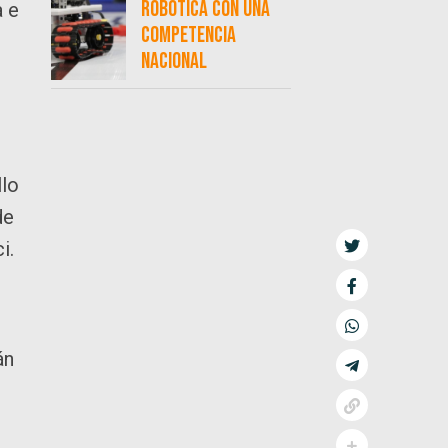
robótica con una
a e
competencia
nacional
llo
de
i.
án