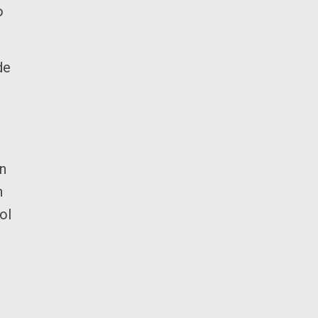
o
de
ón
n
ol