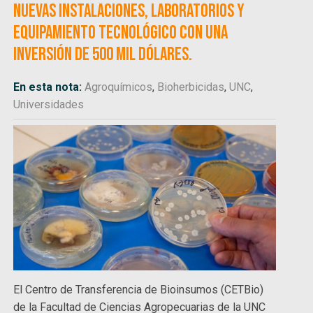
nuevas instalaciones, laboratorios y
equipamiento tecnológico con una
inversión de 500 mil dólares.
En esta nota:
Agroquímicos
,
Bioherbicidas
,
UNC
,
Universidades
El Centro de Transferencia de Bioinsumos (CETBio)
de la Facultad de Ciencias Agropecuarias de la UNC