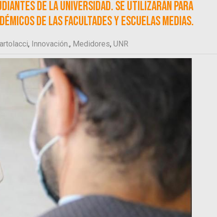
iantes de la universidad. Se utilizarán para
démicos de las facultades y escuelas medias.
artolacci
,
Innovación.
,
Medidores
,
UNR