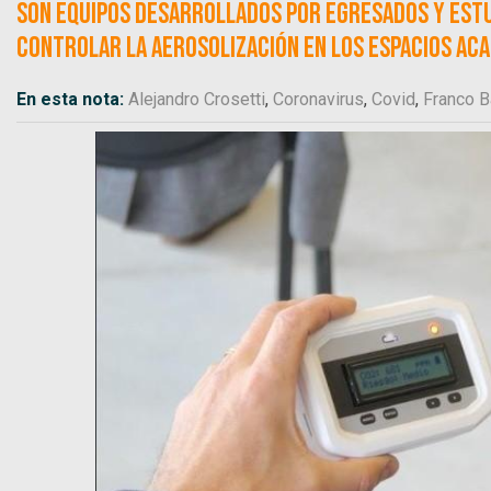
Son equipos desarrollados por egresados y estud
controlar la aerosolización en los espacios aca
En esta nota:
Alejandro Crosetti
,
Coronavirus
,
Covid
,
Franco B