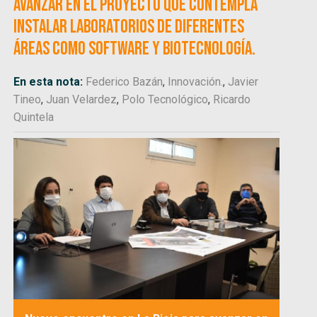
avanzar en el proyecto que contempla
instalar laboratorios de diferentes
áreas como software y biotecnología.
En esta nota:
Federico Bazán
,
Innovación.
,
Javier
Tineo
,
Juan Velardez
,
Polo Tecnológico
,
Ricardo
Quintela