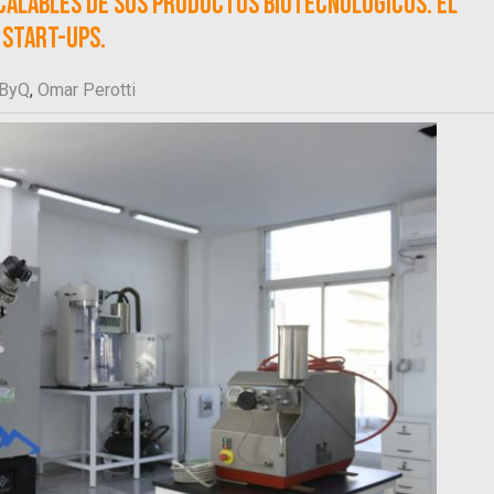
calables de sus productos biotecnológicos. El
 Start-ups.
ByQ
,
Omar Perotti