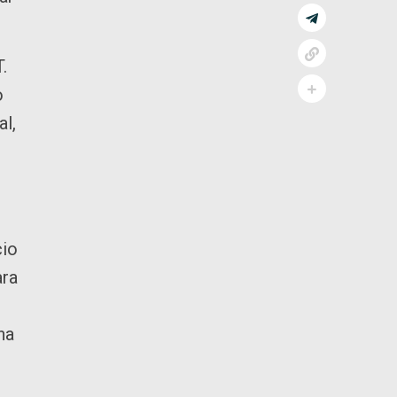
.
o
al,
cio
ara
na