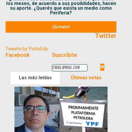
los meses, de acuerdo a sus posibilidades, hacen
su aporte. ¿Querés que exista un medio como
Periferia?
¡Sumate!
Twitter
Tweets by PortoEdu
Facebook
Suscribite
Las más leídas
Últimas notas