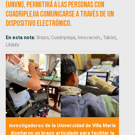
(UNVM), permitirá a las personas con
cuadriplejia comunicarse a través de un
dispositivo electrónico.
En esta nota:
Brazo
,
Cuadriplejia
,
Innovación.
,
Tablet
,
UNMV
Investigadores de la Universidad de Villa María
diseñaron un brazo articulado para facilitar la