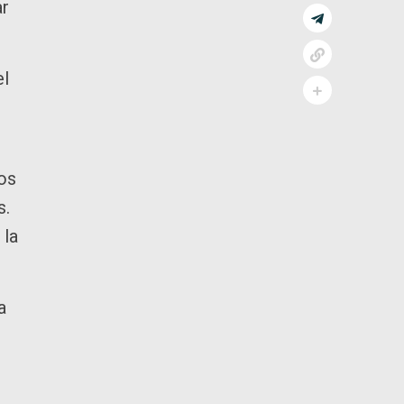
ar
el
mos
s.
 la
a