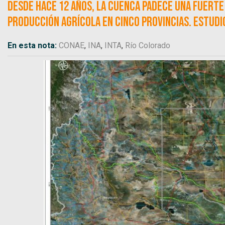
Desde hace 12 años, la cuenca padece una fuerte
producción agrícola en cinco provincias. Estudio 
En esta nota:
CONAE
,
INA
,
INTA
,
Río Colorado