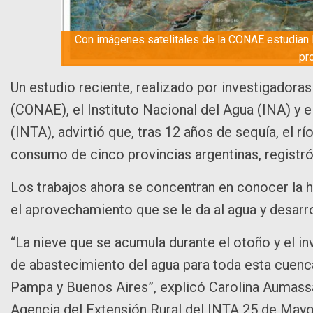
Con imágenes satelitales de la CONAE estudian l
pr
Un estudio reciente, realizado por investigadora
(CONAE), el Instituto Nacional del Agua (INA) y 
(INTA), advirtió que, tras 12 años de sequía, el rí
consumo de cinco provincias argentinas, registró 
Los trabajos ahora se concentran en conocer la hi
el aprovechamiento que se le da al agua y desarrol
“La nieve que se acumula durante el otoño y el inv
de abastecimiento del agua para toda esta cuen
Pampa y Buenos Aires”, explicó Carolina Aumassa
Agencia del Extensión Rural del INTA 25 de Mayo,