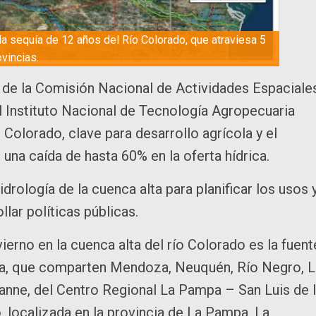
a sequía de 12 años del Río Colorado, que atraviesa 5
ovincias.
s de la Comisión Nacional de Actividades Espaciale
el Instituto Nacional de Tecnología Agropecuaria
o Colorado, clave para desarrollo agrícola y el
una caída de hasta 60% en la oferta hídrica.
drología de la cuenca alta para planificar los usos 
lar políticas públicas.
ierno en la cuenca alta del río Colorado es la fuent
ca, que comparten Mendoza, Neuquén, Río Negro, L
nne, del Centro Regional La Pampa – San Luis de 
 localizada en la provincia de La Pampa. La