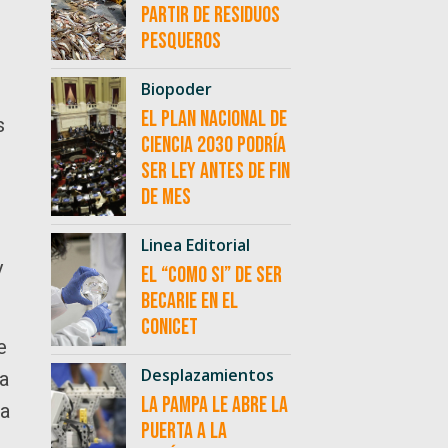
partir de residuos
pesqueros
Biopoder
El Plan Nacional de
s
Ciencia 2030 podría
ser ley antes de fin
de mes
Linea Editorial
y
El “como si” de ser
becarie en el
CONICET
e
Desplazamientos
a
La Pampa le abre la
la
puerta a la