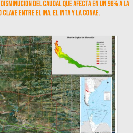
 disminución del caudal que afecta en un 98% a la
clave entre el INA, el INTA y la CONAE.