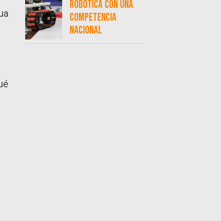
robótica con una
ua
competencia
nacional
ué