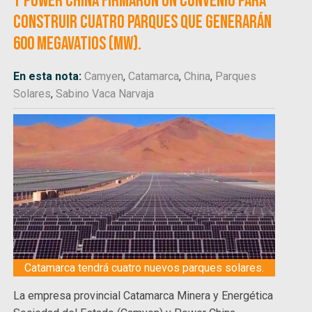
y Power China firmaron un convenio para
construir cuatro parques que generarán
600 megavatios (MW).
En esta nota:
Camyen
,
Catamarca
,
China
,
Parques
Solares
,
Sabino Vaca Narvaja
Catamarca tendrá cuatro nuevos parques solares.
La empresa provincial Catamarca Minera y Energética