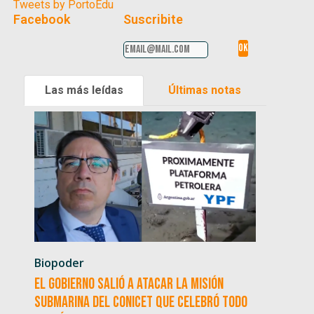
Tweets by PortoEdu
Facebook
Suscribite
Las más leídas
Últimas notas
Biopoder
El Gobierno salió a atacar la misión
submarina del CONICET que celebró todo