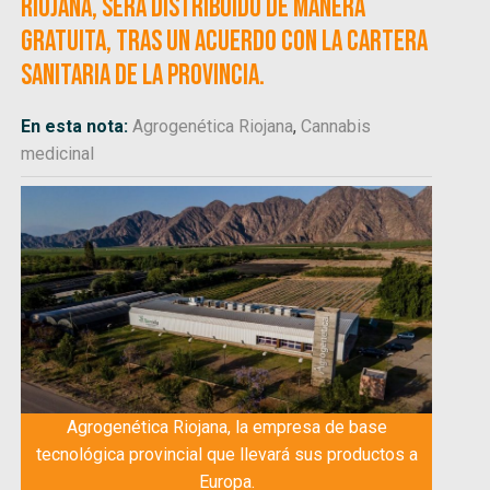
Riojana, será distribuido de manera
gratuita, tras un acuerdo con la cartera
sanitaria de la provincia.
En esta nota:
Agrogenética Riojana
,
Cannabis
medicinal
Agrogenética Riojana, la empresa de base
tecnológica provincial que llevará sus productos a
Europa.