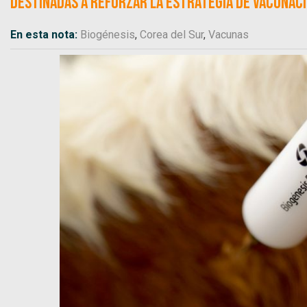
destinadas a reforzar la estrategia de vacunació
En esta nota:
Biogénesis
,
Corea del Sur
,
Vacunas