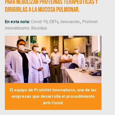
para nebulizar proteínas terapéuticas y
dirigirlas a la mucosa pulmonar.
En esta nota:
Covid-19
,
EBTs
,
Innovación.
,
ProInvet
Innovatiosms. Biosidus
El equipo de ProinVet Innovations, una de las
empresas que desarrolla el procedimiento
anti-Covid.