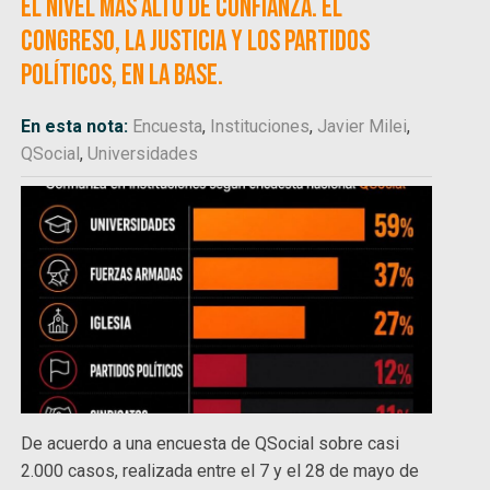
el nivel más alto de confianza. El
Congreso, la Justicia y los partidos
políticos, en la base.
En esta nota:
Encuesta
,
Instituciones
,
Javier Milei
,
QSocial
,
Universidades
De acuerdo a una encuesta de QSocial sobre casi
2.000 casos, realizada entre el 7 y el 28 de mayo de