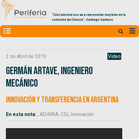
“Lila Lemoine nos va a representar muy bien en la
comisión de Ciencia”, Santiago Santurio
2 de Abril de 2019
Video
Germán Artave, ingeniero
mecánico
Innovación y Transferencia en Argentina
En esta nota:
,
ADIMRA; CSI
,
Innovación