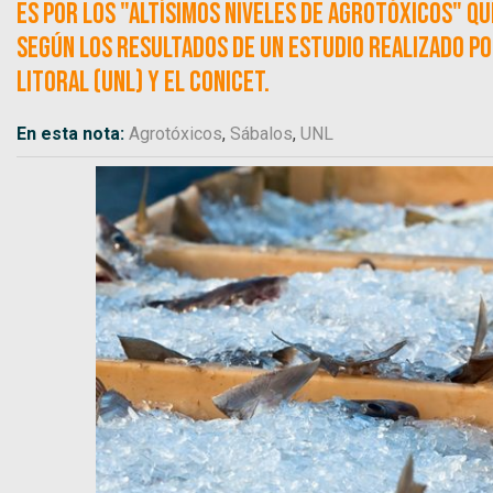
Es por los "altísimos niveles de agrotóxicos" qu
según los resultados de un estudio realizado po
Litoral (UNL) y el Conicet.
En esta nota:
Agrotóxicos
,
Sábalos
,
UNL