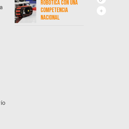
robótica con una
la
competencia
nacional
río