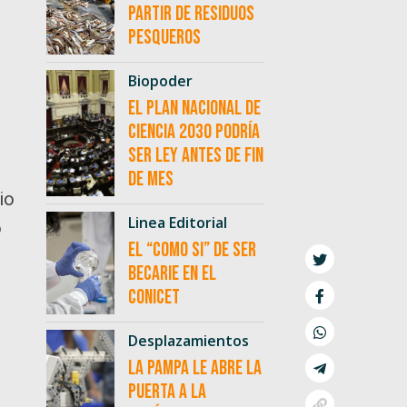
partir de residuos
pesqueros
Biopoder
El Plan Nacional de
Ciencia 2030 podría
ser ley antes de fin
de mes
io
Linea Editorial
ó
El “como si” de ser
becarie en el
CONICET
Desplazamientos
La Pampa le abre la
puerta a la