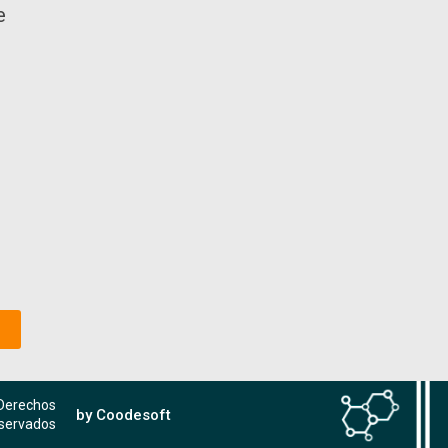
e
 Derechos
by Coodesoft
servados