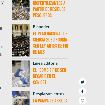
 y
biofertilizantes a
partir de residuos
pesqueros
Biopoder
e
El Plan Nacional de
Ciencia 2030 podría
ser ley antes de fin
 e
de mes
a
Linea Editorial
El “como si” de ser
becarie en el
CONICET
de
Desplazamientos
La Pampa le abre la