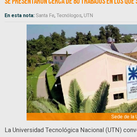
Se presentaron cerca de 80 trabajos en los que s
En esta nota:
Santa Fe
,
Tecnólogos
,
UTN
Sede de la 
La Universidad Tecnológica Nacional (UTN) conv