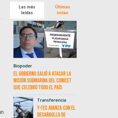
Las más
Últimas
leídas
notas
Biopoder
El Gobierno salió a atacar la
misión submarina del CONICET
que celebró todo el país
Transferencia
Y-TEC avanza con el
un
desarrollo de