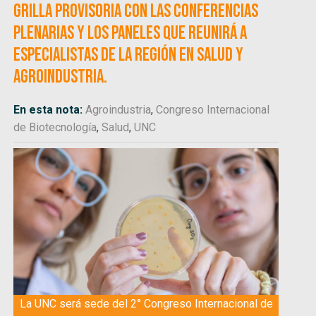
grilla provisoria con las conferencias
plenarias y los paneles que reunirá a
especialistas de la región en salud y
agroindustria.
En esta nota:
Agroindustria
,
Congreso Internacional
de Biotecnología
,
Salud
,
UNC
La UNC será sede del 2° Congreso Internacional de